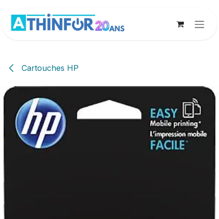
Se rendre au contenu
Cartouches HP