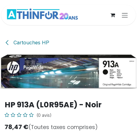
Se rendre au contenu
Cartouches HP
HP 913A (L0R95AE) - Noir
(0 avis)
78,47
€
(Toutes taxes comprises)