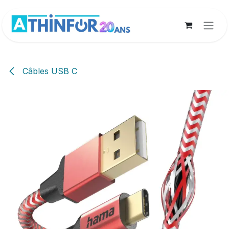
Se rendre au contenu
Câbles USB C