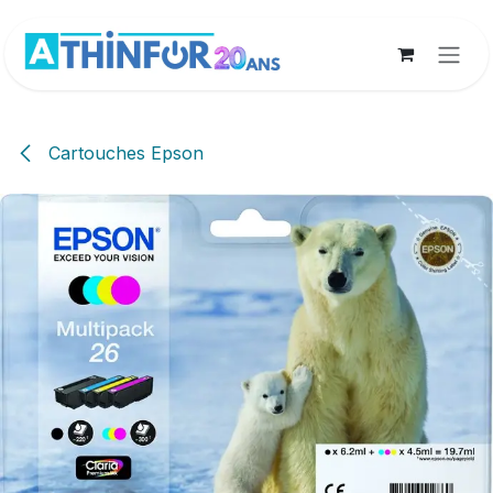
Se rendre au contenu
Cartouches Epson