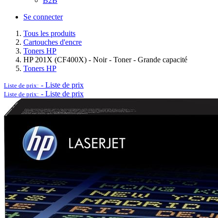
B2B
Se connecter
Tous les produits
Cartouches d'encre
Toners HP
HP 201X (CF400X) - Noir - Toner - Grande capacité
Toners HP
-
Liste de prix
Liste de prix:
-
Liste de prix
Liste de prix: