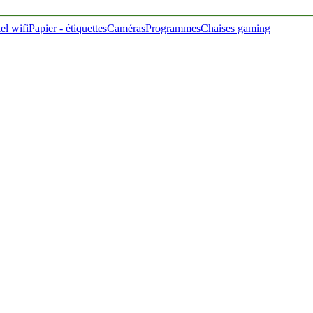
el wifi
Papier - étiquettes
Caméras
Programmes
Chaises gaming