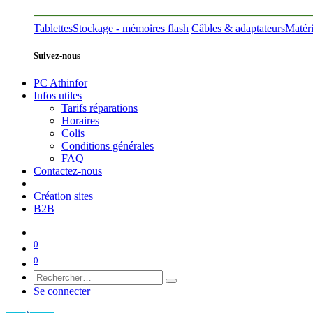
Tablettes
Stockage - mémoires flash
Câbles & adaptateurs
Matéri
Suivez-nous
PC Athinfor
Infos utiles
Tarifs réparations
Horaires
Colis
Conditions générales
FAQ
Contactez-nous
Création sites
B2B
0
0
Se connecter