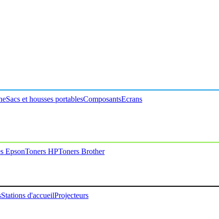
ne
Sacs et housses portables
Composants
Ecrans
es Epson
Toners HP
Toners Brother
s
Stations d'accueil
Projecteurs