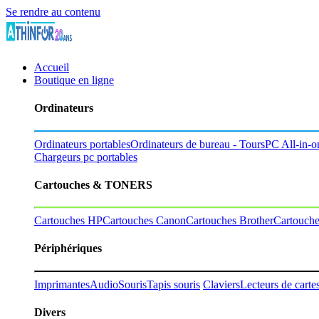
Se rendre au contenu
Accueil
Boutique en ligne
Ordinateurs
Ordinateurs portables
Ordinateurs de bureau - Tours
PC All-in-o
Chargeurs pc portables
Cartouches & TONERS
Cartouches HP
Cartouches Canon
Cartouches Brother
Cartouch
Périphériques
Imprimantes
Audio
Souris
Tapis souris
Claviers
Lecteurs de carte
Divers