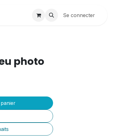
Contactez-nous
Se connecter
Création sites
B2B
leu photo
 panier
aits