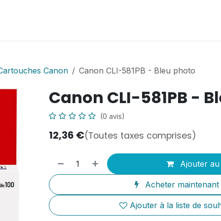
il
Boutique en ligne
PC Athinfor
Infos utiles
Cartouches Canon
Canon CLI-581PB - Bleu photo
Canon CLI-581PB - B
(0 avis)
12,36
€
(Toutes taxes comprises)
Ajouter au
Acheter maintenant
Ajouter à la liste de souh