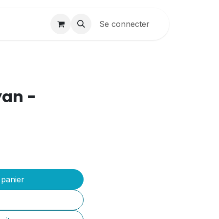
Contactez-nous
Se connecter
Création sites
B2B
yan -
 panier