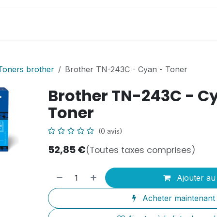
il
Boutique en ligne
PC Athinfor
Infos utiles
Toners brother
Brother TN-243C - Cyan - Toner
Brother TN-243C - C
Toner
(0 avis)
52,85
€
(Toutes taxes comprises)
Ajouter au
Acheter maintenant