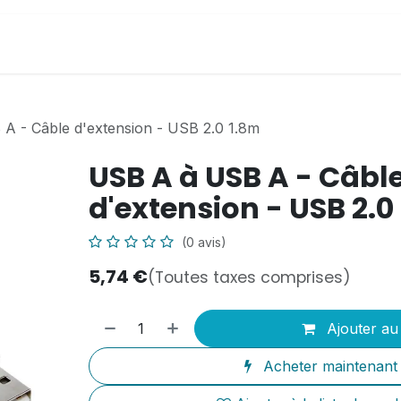
il
Boutique en ligne
PC Athinfor
Infos utiles
A - Câble d'extension - USB 2.0 1.8m
USB A à USB A - Câbl
d'extension - USB 2.0
(0 avis)
5,74
€
(Toutes taxes comprises)
Ajouter au
Acheter maintenant