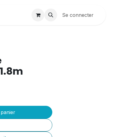
Contactez-nous
Se connecter
Création sites
B2B
e
 1.8m
 panier