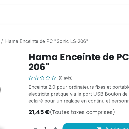
il
Boutique en ligne
PC Athinfor
Infos utiles
Hama Enceinte de PC "Sonic LS-206"
Hama Enceinte de PC 
206"
(0 avis)
Enceinte 2.0 pour ordinateurs fixes et portab
électricité pratique via le port USB Bouton d
éclairé pour un réglage en continu et personn
21,45
€
(Toutes taxes comprises)
Ajouter au