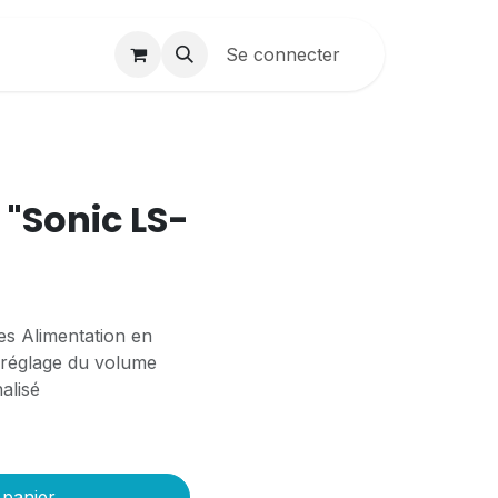
Contactez-nous
Se connecter
Création sites
B2B
"Sonic LS-
les Alimentation en
e réglage du volume
alisé
 panier